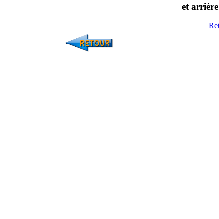
et arriè
Ret