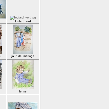
foulard_vert
e
jour_de_mariage
lenny