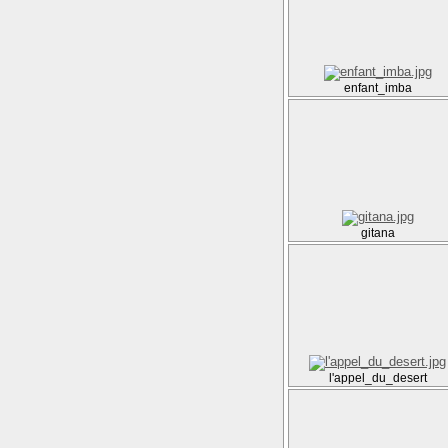
enfant_imba
gitana
l'appel_du_desert