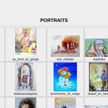
PORTRAITS
au_bord_du_gange
aux_champs
baptistou
blablasouslapluie
bonhomme_de_neige
depart_en_ran