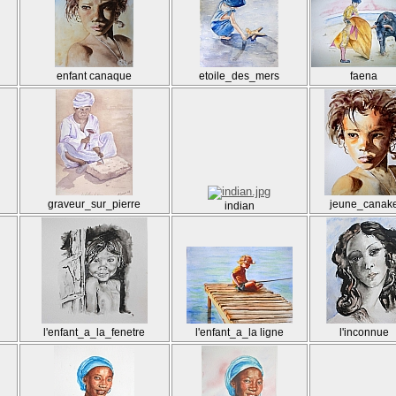
enfant canaque
etoile_des_mers
faena
graveur_sur_pierre
jeune_canak
indian
l'enfant_a_la_fenetre
l'enfant_a_la ligne
l'inconnue