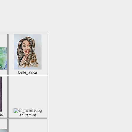
belle_africa
do
en_famille