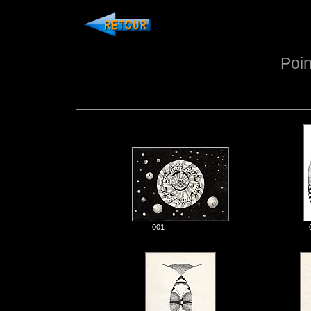
Poin
001