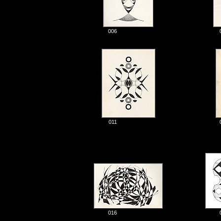
006
011
016