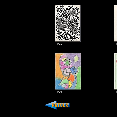
021
026