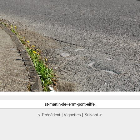
st-martin-de-lerrm-pont-eiffel
< Précédent
|
Vignettes
|
Suivant >