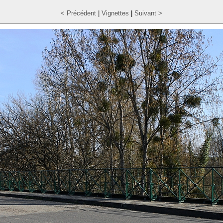
< Précédent
|
Vignettes
|
Suivant >